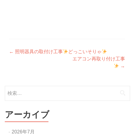
投
←
照明器具の取付け工事
どっこいそりゃ
エアコン再取り付け工事
稿
→
ナ
ビ
検
ゲ
索:
ー
アーカイブ
シ
ョ
2026年7月