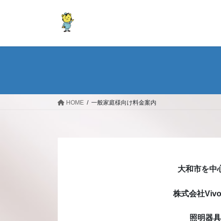
コ
ナ
ン
ビ
テ
ゲ
ン
ー
ツ
シ
へ
ョ
ス
ン
キ
に
ッ
移
HOME
一般家庭様向け料金案内
プ
動
大和市を中
株式会社Vi
照明器具